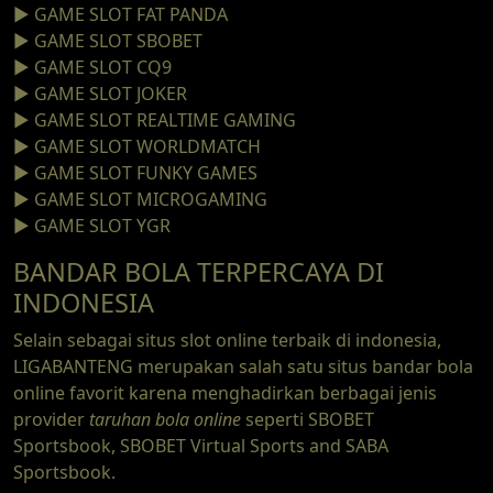
▶️ GAME SLOT FAT PANDA
▶️ GAME SLOT SBOBET
▶️ GAME SLOT CQ9
▶️ GAME SLOT JOKER
▶️ GAME SLOT REALTIME GAMING
▶️ GAME SLOT WORLDMATCH
▶️ GAME SLOT FUNKY GAMES
▶️ GAME SLOT MICROGAMING
▶️ GAME SLOT YGR
BANDAR BOLA TERPERCAYA DI
INDONESIA
Selain sebagai situs slot online terbaik di indonesia,
LIGABANTENG merupakan salah satu situs bandar bola
online favorit karena menghadirkan berbagai jenis
provider
taruhan bola online
seperti SBOBET
Sportsbook, SBOBET Virtual Sports and SABA
Sportsbook.