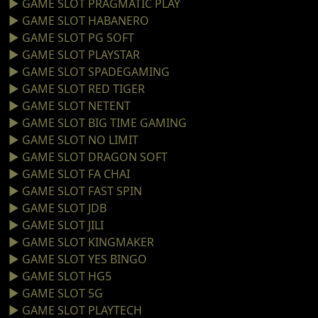
▶️ GAME SLOT PRAGMATIC PLAY
▶️ GAME SLOT HABANERO
▶️ GAME SLOT PG SOFT
▶️ GAME SLOT PLAYSTAR
▶️ GAME SLOT SPADEGAMING
▶️ GAME SLOT RED TIGER
▶️ GAME SLOT NETENT
▶️ GAME SLOT BIG TIME GAMING
▶️ GAME SLOT NO LIMIT
▶️ GAME SLOT DRAGON SOFT
▶️ GAME SLOT FA CHAI
▶️ GAME SLOT FAST SPIN
▶️ GAME SLOT JDB
▶️ GAME SLOT JILI
▶️ GAME SLOT KINGMAKER
▶️ GAME SLOT YES BINGO
▶️ GAME SLOT HG5
▶️ GAME SLOT 5G
▶️ GAME SLOT PLAYTECH