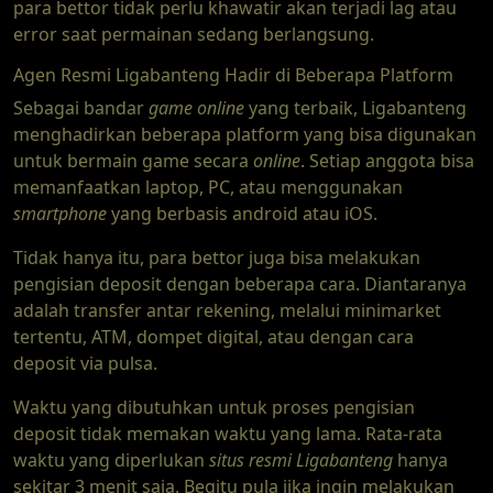
para bettor tidak perlu khawatir akan terjadi lag atau
error saat permainan sedang berlangsung.
Agen Resmi Ligabanteng Hadir di Beberapa Platform
Sebagai bandar
game online
yang terbaik, Ligabanteng
menghadirkan beberapa platform yang bisa digunakan
untuk bermain game secara
online
. Setiap anggota bisa
memanfaatkan laptop, PC, atau menggunakan
smartphone
yang berbasis android atau iOS.
Tidak hanya itu, para bettor juga bisa melakukan
pengisian deposit dengan beberapa cara. Diantaranya
adalah transfer antar rekening, melalui minimarket
tertentu, ATM, dompet digital, atau dengan cara
deposit via pulsa.
Waktu yang dibutuhkan untuk proses pengisian
deposit tidak memakan waktu yang lama. Rata-rata
waktu yang diperlukan
situs resmi Ligabanteng
hanya
sekitar 3 menit saja. Begitu pula jika ingin melakukan