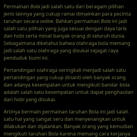
Permainan
Bola
jadi salah satu dari beragam pilihan
jenis lainnya yang cukup ramai dimainkan para pecinta
taruhan secara
online
. Bahkan permainan
Bola
ini jadi
salah satu pilihan yang juga sesuai dengan daya tarik
dan hobi serta minat banyak orang di seluruh dunia.
Sebagaimana diketahui bahwa olahraga bola memang
jadi salah satu olahraga yang disukai sejagat raya
penduduk bumi ini.
Pertandingan olahraga seringkali menjadi salah satu
pertandingan yang cukup dinanti oleh banyak orang
dan adanya kesempatan untuk mengikuti bandar bola
adalah salah satu kesempatan untuk dapat penghasilan
dari hobi yang disukai.
Artinya bermain permainan taruhan Bola ini jadi salah
satu hal yang sangat seru dan menyenangkan untuk
dilakukan dan dijalankan. Banyak orang yang kemudian
mengikuti taruhan Bola karena memang cara kerjanya