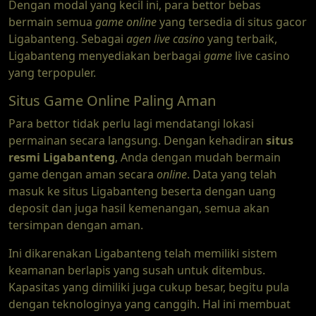
Dengan modal yang kecil ini, para bettor bebas
bermain semua
game online
yang tersedia di situs gacor
Ligabanteng. Sebagai
agen live casino
yang terbaik,
Ligabanteng menyediakan berbagai
game
live casino
yang terpopuler.
Situs Game Online Paling Aman
Para bettor tidak perlu lagi mendatangi lokasi
permainan secara langsung. Dengan kehadiran
situs
resmi Ligabanteng
, Anda dengan mudah bermain
game dengan aman secara
online
. Data yang telah
masuk ke situs Ligabanteng beserta dengan uang
deposit dan juga hasil kemenangan, semua akan
tersimpan dengan aman.
Ini dikarenakan Ligabanteng telah memiliki sistem
keamanan berlapis yang susah untuk ditembus.
Kapasitas yang dimiliki juga cukup besar, begitu pula
dengan teknologinya yang canggih. Hal ini membuat