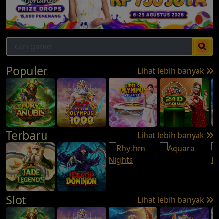
Populer
Lihat lebih banyak
Terbaru
Lihat lebih banyak
Slot
Lihat lebih banyak