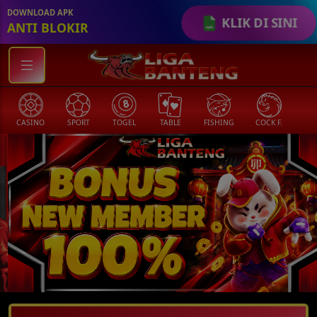
DOWNLOAD APK
KLIK DI SINI
ANTI BLOKIR
CASINO
SPORT
TOGEL
TABLE
FISHING
COCK F.
ARC