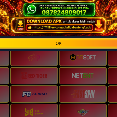
Provider Kami
OK