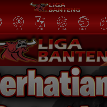
T
TOGEL
TABLE
FISHING
COCK F.
ARC