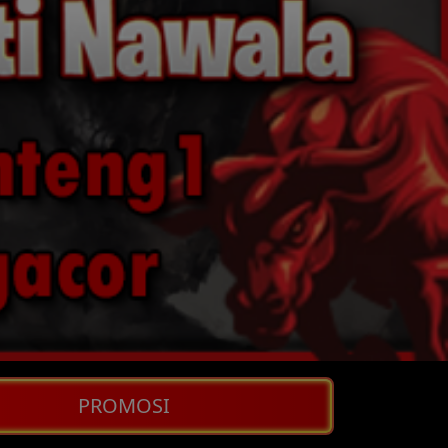
PROMOSI