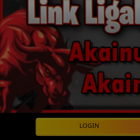
LOGIN