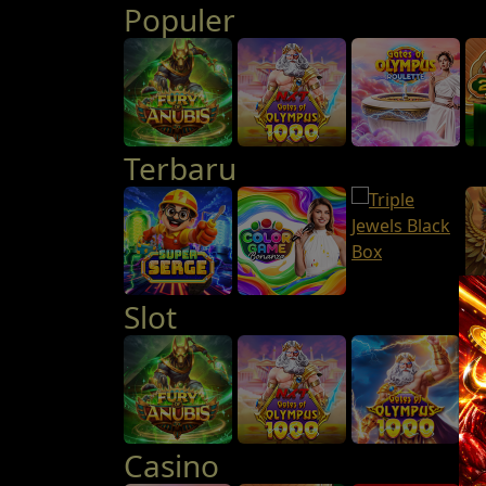
Populer
Terbaru
Slot
Casino