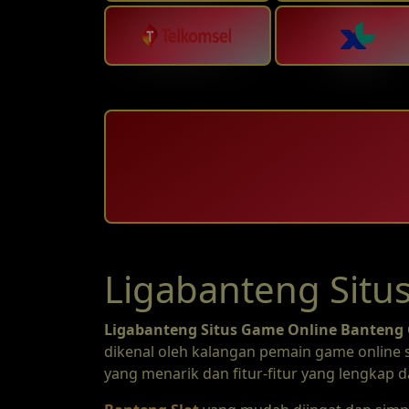
Ligabanteng Situ
Ligabanteng Situs Game Online Banteng 
dikenal oleh kalangan pemain game online 
yang menarik dan fitur-fitur yang lengkap d