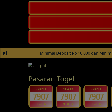
posit Rp 10.000 dan Minimal WD Rp 20.000 . Situs LIGABANT
Pasaran Togel
SINGAPORE
SINGAPORE
SINGAPORE
SINGAPORE
7907
7907
7907
7907
18 : 40 : 00
18 : 40 : 00
18 : 40 : 00
18 : 40 : 00