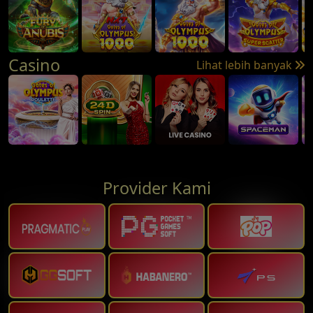
Casino
Lihat lebih banyak
Provider Kami