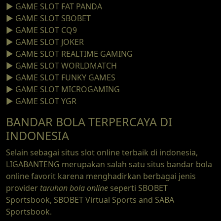
▶️ GAME SLOT FAT PANDA
▶️ GAME SLOT SBOBET
▶️ GAME SLOT CQ9
▶️ GAME SLOT JOKER
▶️ GAME SLOT REALTIME GAMING
▶️ GAME SLOT WORLDMATCH
▶️ GAME SLOT FUNKY GAMES
▶️ GAME SLOT MICROGAMING
▶️ GAME SLOT YGR
BANDAR BOLA TERPERCAYA DI
INDONESIA
Selain sebagai situs slot online terbaik di indonesia,
LIGABANTENG merupakan salah satu situs bandar bola
online favorit karena menghadirkan berbagai jenis
provider
taruhan bola online
seperti SBOBET
Sportsbook, SBOBET Virtual Sports and SABA
Sportsbook.