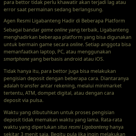
para bettor tidak perlu khawatir akan terjadi lag atau
error saat permainan sedang berlangsung.
Agen Resmi Ligabanteng Hadir di Beberapa Platform
Sebagai bandar
game online
yang terbaik, Ligabanteng
menghadirkan beberapa platform yang bisa digunakan
untuk bermain game secara
online
. Setiap anggota bisa
memanfaatkan laptop, PC, atau menggunakan
smartphone
yang berbasis android atau iOS.
Tidak hanya itu, para bettor juga bisa melakukan
pengisian deposit dengan beberapa cara. Diantaranya
adalah transfer antar rekening, melalui minimarket
tertentu, ATM, dompet digital, atau dengan cara
deposit via pulsa.
Waktu yang dibutuhkan untuk proses pengisian
deposit tidak memakan waktu yang lama. Rata-rata
waktu yang diperlukan
situs resmi Ligabanteng
hanya
sekitar 3 menit saja. Begitu pula jika ingin melakukan