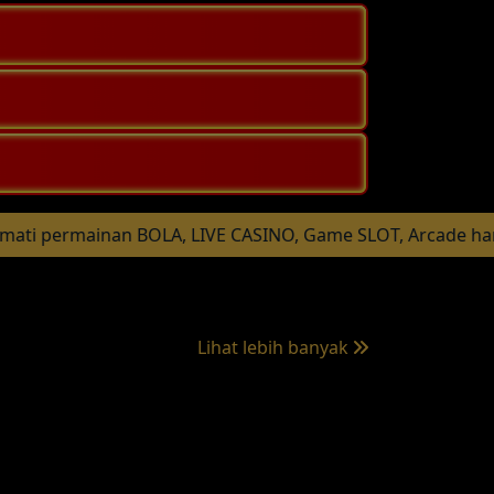
 CASINO, Game SLOT, Arcade hanya dengan 1 ID saja.
Lihat lebih banyak