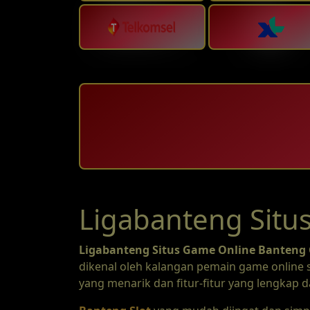
Ligabanteng Situ
Ligabanteng Situs Game Online Banteng 
dikenal oleh kalangan pemain game online 
yang menarik dan fitur-fitur yang lengkap d