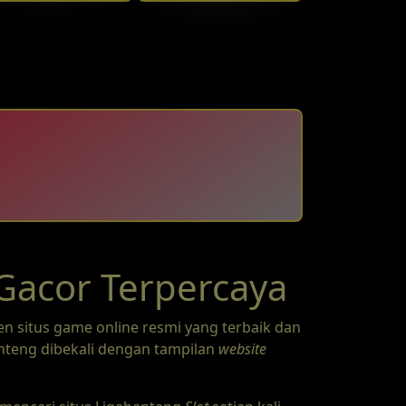
Gacor Terpercaya
n situs game online resmi yang terbaik dan
anteng dibekali dengan tampilan
website