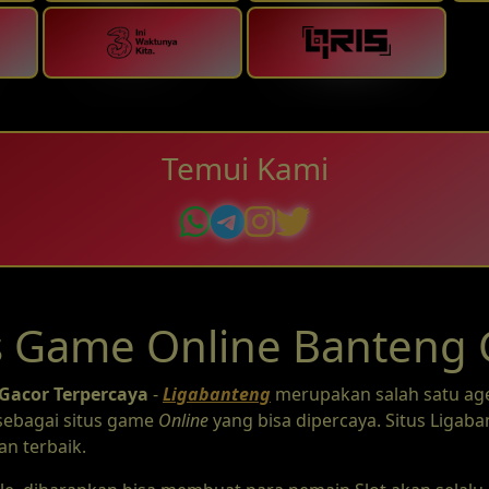
Temui Kami
s Game Online Banteng 
Gacor Terpercaya
-
Ligabanteng
merupakan salah satu age
sebagai situs game
Online
yang bisa dipercaya. Situs Ligab
an terbaik.