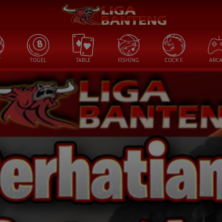
T
TOGEL
TABLE
FISHING
COCK F.
ARC