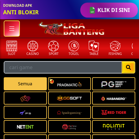
DOWNLOAD APK
KLIK DI SINI
ANTI BLOKIR
SLOT
CASINO
SPORT
TOGEL
TABLE
FISHING
COCK F.
Semua