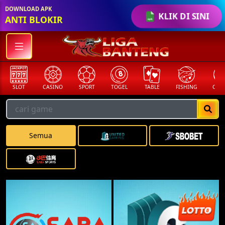
DOWNLOAD APK
KLIK DI SINI
ANTI BLOKIR
SLOT
CASINO
SPORT
TOGEL
TABLE
FISHING
COCK
Semua