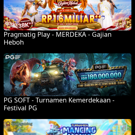
Pragmatig Play - MERDEKA - Gajian
Heboh
PG SOFT - Turnamen Kemerdekaan -
Festival PG