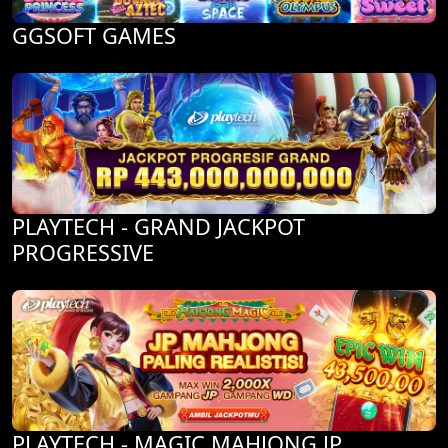
GGSOFT GAMES
PLAYTECH - GRAND JACKPOT
PROGRESSIVE
PLAYTECH - MAGIC MAHJONG JP