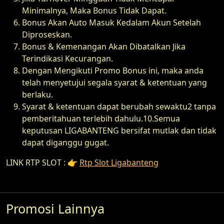
Minimalnya, Maka Bonus Tidak Dapat.
Bonus Akan Auto Masuk Kedalam Akun Setelah
Diproseskan.
Bonus & Kemenangan Akan Dibatalkan Jika
Terindikasi Kecurangan.
Dengan Mengikuti Promo Bonus ini, maka anda
telah menyetujui segala syarat & ketentuan yang
berlaku.
Syarat & ketentuan dapat berubah sewaktu2 tanpa
pemberitahuan terlebih dahulu.10.Semua
keputusan LIGABANTENG bersifat mutlak dan tidak
dapat diganggu gugat.
LINK RTP SLOT : 👉
Rtp Slot Ligabanteng
Promosi Lainnya