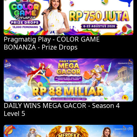
Pragmatig Play - COLOR GAME
BONANZA - Prize Drops
DAILY WINS MEGA GACOR - Season 4
Level 5